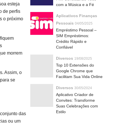
soa esteja
com a Música e a Fé
 de perfis
Aplicativos Finanças
s o próximo
Pessoais
04/05/2025
Empréstimo Pessoal –
SIM Empréstimos:
 fiquem
Crédito Rápido e
s
Confiável
 que morrem
Diversos
19/08/2025
Top 10 Extensões do
Google Chrome que
s. Assim, o
Facilitam Sua Vida Online
 para se
Diversos
30/05/2024
Aplicativo Criador de
Convites: Transforme
Suas Celebrações com
Estilo
 conjunto das
zias ou um