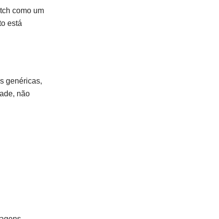
match como um
o está
s genéricas,
dade, não
sagens