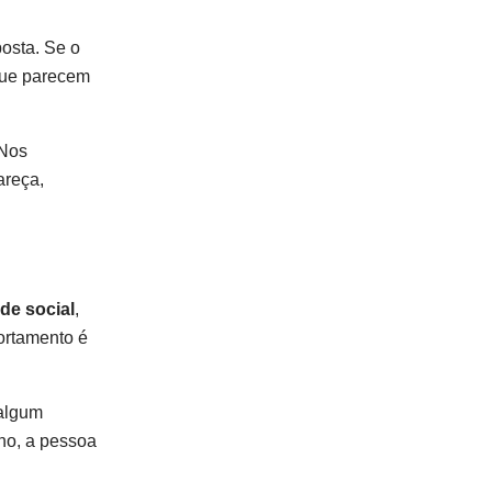
osta. Se o
 que parecem
 Nos
areça,
de social
,
ortamento é
 algum
no, a pessoa