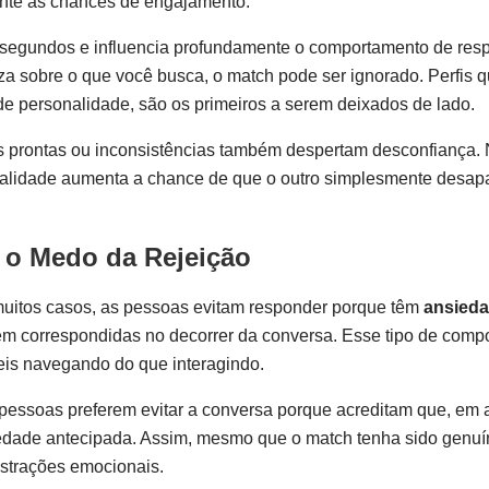
ente as chances de engajamento.
 segundos e influencia profundamente o comportamento de resp
reza sobre o que você busca, o match pode ser ignorado. Perfis
e personalidade, são os primeiros a serem deixados de lado.
ses prontas ou inconsistências também despertam desconfiança.
turalidade aumenta a chance de que o outro simplesmente desap
 o Medo da Rejeição
muitos casos, as pessoas evitam responder porque têm
ansieda
em correspondidas no decorrer da conversa. Esse tipo de comp
eis navegando do que interagindo.
as pessoas preferem evitar a conversa porque acreditam que, em
iedade antecipada. Assim, mesmo que o match tenha sido genuí
rustrações emocionais.