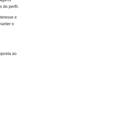
 do perfil.
nteresse e
manter o
sposta ao