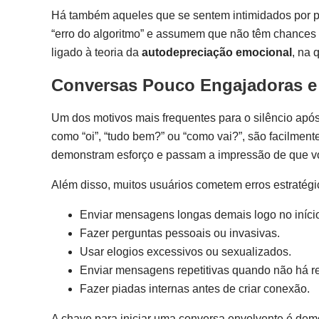
Há também aqueles que se sentem intimidados por pe
“erro do algoritmo” e assumem que não têm chances
ligado à teoria da
autodepreciação emocional
, na 
Conversas Pouco Engajadoras e
Um dos motivos mais frequentes para o silêncio após
como “oi”, “tudo bem?” ou “como vai?”, são facilme
demonstram esforço e passam a impressão de que v
Além disso, muitos usuários cometem erros estratég
Enviar mensagens longas demais logo no iníci
Fazer perguntas pessoais ou invasivas.
Usar elogios excessivos ou sexualizados.
Enviar mensagens repetitivas quando não há r
Fazer piadas internas antes de criar conexão.
A chave para iniciar uma conversa envolvente é demo