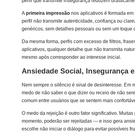
perfil que transmite insegurança reduzem drasticam
A
primeira impressão
nos aplicativos é formada em
perfil não transmite autenticidade, confiança ou cla
genéricos, sem detalhes pessoais ou sem um toque d
Da mesma forma, perfis com excesso de filtros, fra
aplicativos, qualquer detalhe que não transmita na
mesmo após corresponder ao interesse inicial.
Ansiedade Social, Insegurança e
Nem sempre o silêncio é sinal de desinteresse. Em 
medo de não saber o que dizer ou receio de não ser
comum entre usuários que se sentem mais confortáv
O medo da rejeição é outro fator significativo. Muit
momento, poderão ser rejeitadas — e isso gera ans
escolhe não iniciar o diálogo para evitar possíveis f