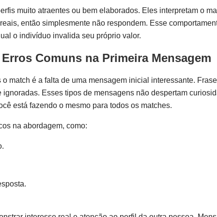
rfis muito atraentes ou bem elaborados. Eles interpretam o 
 reais, então simplesmente não respondem. Esse comportament
qual o indivíduo invalida seu próprio valor.
 Erros Comuns na Primeira Mensagem
 o match é a falta de uma mensagem inicial interessante. Frase
nte ignoradas. Esses tipos de mensagens não despertam curiosi
ocê está fazendo o mesmo para todos os matches.
icos na abordagem, como:
o.
esposta.
nstrar interesse real e atenção ao perfil da outra pessoa. Men