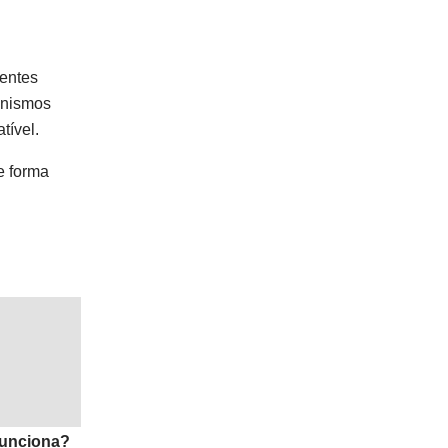
ientes
anismos
tível.
e forma
Funciona?