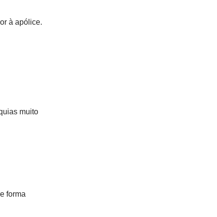
r à apólice.
quias muito
de forma