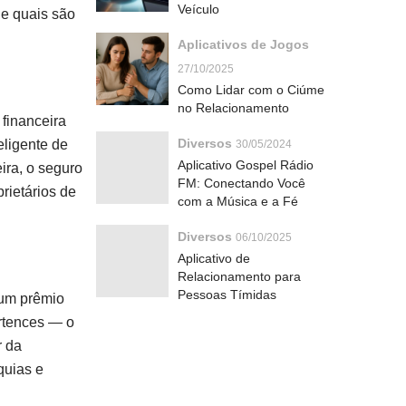
Veículo
 e quais são
Aplicativos de Jogos
27/10/2025
Como Lidar com o Ciúme
no Relacionamento
 financeira
Diversos
ligente de
30/05/2024
Aplicativo Gospel Rádio
ira, o seguro
FM: Conectando Você
rietários de
com a Música e a Fé
Diversos
06/10/2025
Aplicativo de
Relacionamento para
Pessoas Tímidas
 um prêmio
rtences — o
r da
quias e