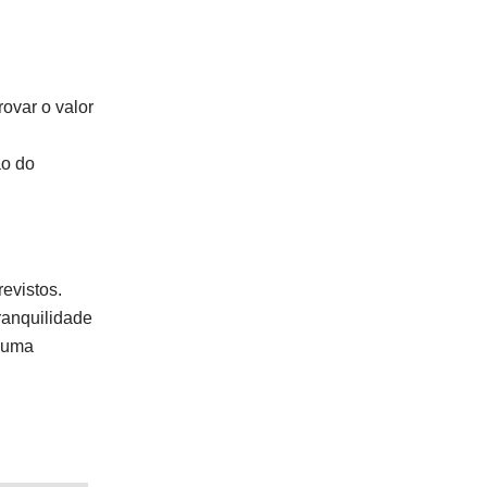
ovar o valor
ão do
evistos.
ranquilidade
r uma