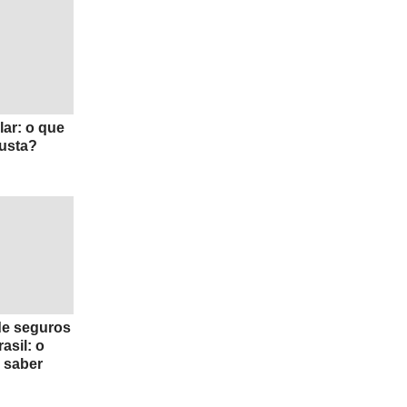
lar: o que
custa?
 de seguros
asil: o
 saber