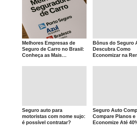
Melhores Empresas de
Bônus do Seguro 
Seguro de Carro no Brasil:
Descubra Como
Conheça as Mais
Economizar na Re
Confiáveis para Proteger
da Apólice
seu Veículo
Seguro auto para
Seguro Auto Comp
motoristas com nome sujo:
Compare Planos e
é possível contratar?
Economize Até 40
Melhores Segurad