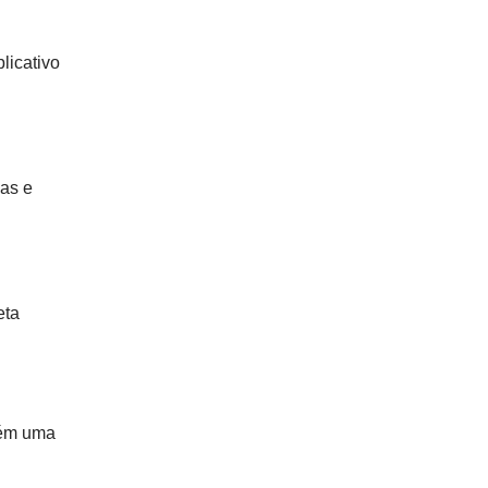
licativo
ias e
eta
bém uma