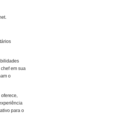
net.
tários
bilidades
m chef em sua
rnam o
 oferece,
experiência
tivo para o