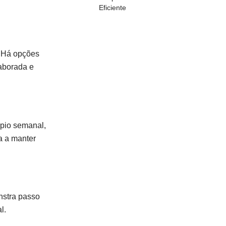
Eficiente
. Há opções
laborada e
ápio semanal,
a a manter
nstra passo
l.