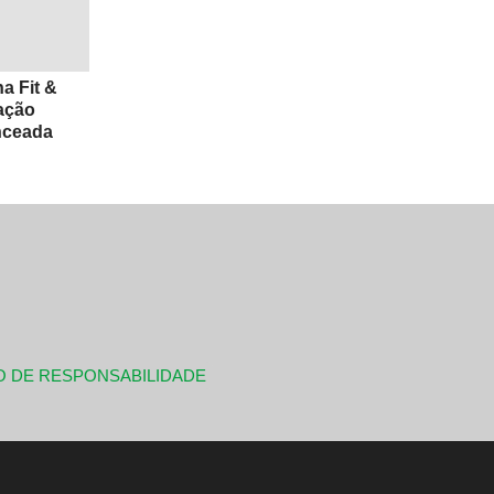
a Fit &
ação
nceada
O DE RESPONSABILIDADE