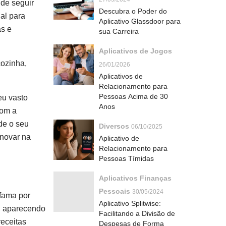
 de seguir
Descubra o Poder do
al para
Aplicativo Glassdoor para
as e
sua Carreira
Aplicativos de Jogos
cozinha,
26/01/2026
Aplicativos de
Relacionamento para
Pessoas Acima de 30
eu vasto
Anos
com a
de o seu
Diversos
06/10/2025
inovar na
Aplicativo de
Relacionamento para
Pessoas Tímidas
Aplicativos Finanças
Pessoais
30/05/2024
fama por
Aplicativo Splitwise:
a, aparecendo
Facilitando a Divisão de
receitas
Despesas de Forma