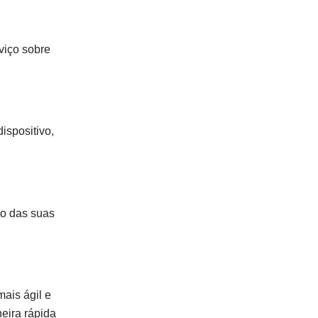
rviço sobre
ispositivo,
ão das suas
ais ágil e
eira rápida