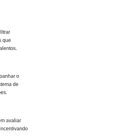
ltrar
s que
alentos.
mpanhar o
istema de
ões.
m avaliar
 incentivando