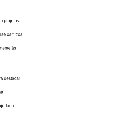
a projetos.
e os filtros
mente às
ra destacar
na
ajudar a