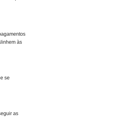
r pagamentos
alinhem às
 e se
seguir as