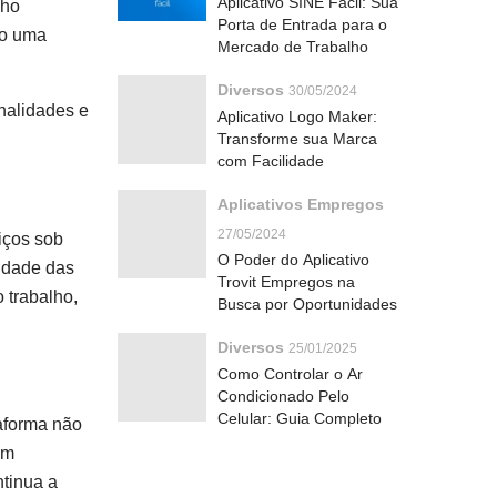
Aplicativo SINE Fácil: Sua
lho
Porta de Entrada para o
mo uma
Mercado de Trabalho
Diversos
30/05/2024
onalidades e
Aplicativo Logo Maker:
Transforme sua Marca
com Facilidade
Aplicativos Empregos
27/05/2024
iços sob
O Poder do Aplicativo
lidade das
Trovit Empregos na
 trabalho,
Busca por Oportunidades
Diversos
25/01/2025
Como Controlar o Ar
Condicionado Pelo
Celular: Guia Completo
aforma não
am
ntinua a