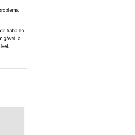
 problema
de trabalho
migável, o
ível.