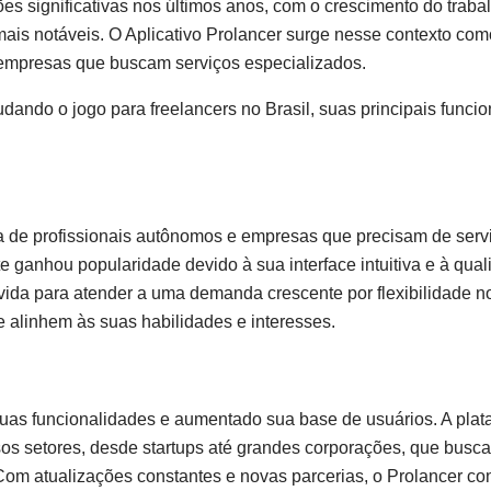
s significativas nos últimos anos, com o crescimento do traba
is notáveis. O Aplicativo Prolancer surge nesse contexto co
a empresas que buscam serviços especializados.
dando o jogo para freelancers no Brasil, suas principais funci
ida de profissionais autônomos e empresas que precisam de serv
ganhou popularidade devido à sua interface intuitiva e à qua
vida para atender a uma demanda crescente por flexibilidade no
e alinhem às suas habilidades e interesses.
uas funcionalidades e aumentado sua base de usuários. A plat
sos setores, desde startups até grandes corporações, que busc
. Com atualizações constantes e novas parcerias, o Prolancer co