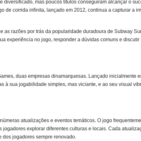
e diversificado, mas poucos títulos conseguiram alcançar o suc
ogo de corrida infinita, lançado em 2012, continua a capturar a 
e, e as razões por trás da popularidade duradoura de Subway Su
a experiência no jogo, responder a dúvidas comuns e discutir
 Games, duas empresas dinamarquesas. Lançado inicialmente 
 à sua jogabilidade simples, mas viciante, e ao seu visual vib
númeras atualizações e eventos temáticos. O jogo frequentem
jogadores explorar diferentes culturas e locais. Cada atualiza
e dos jogadores sempre renovado.