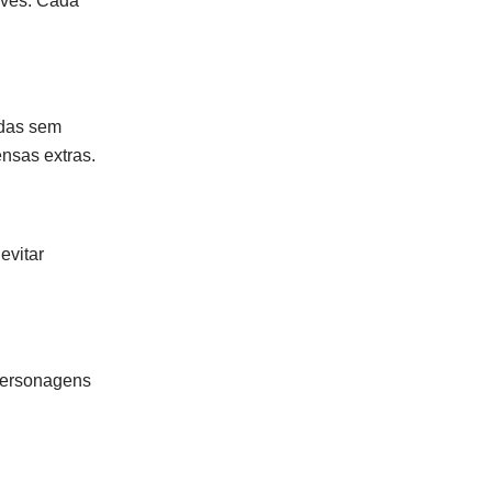
aves. Cada
edas sem
nsas extras.
evitar
personagens