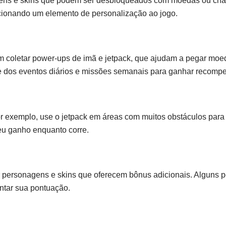
gens e skins que podem ser desbloqueados com moedas ou ch
cionando um elemento de personalização ao jogo.
 coletar power-ups de imã e jetpack, que ajudam a pegar mo
ipe dos eventos diários e missões semanais para ganhar recompe
r exemplo, use o jetpack em áreas com muitos obstáculos para 
eu ganho enquanto corre.
personagens e skins que oferecem bônus adicionais. Alguns 
ntar sua pontuação.