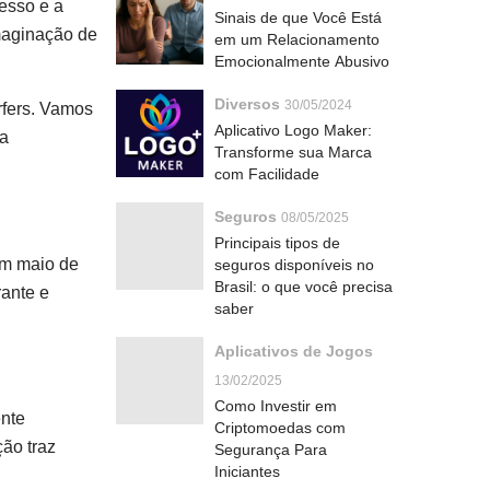
esso e a
Sinais de que Você Está
imaginação de
em um Relacionamento
Emocionalmente Abusivo
Diversos
30/05/2024
rfers. Vamos
Aplicativo Logo Maker:
 a
Transforme sua Marca
com Facilidade
Seguros
08/05/2025
Principais tipos de
em maio de
seguros disponíveis no
Brasil: o que você precisa
rante e
saber
Aplicativos de Jogos
13/02/2025
Como Investir em
ente
Criptomoedas com
ção traz
Segurança Para
Iniciantes