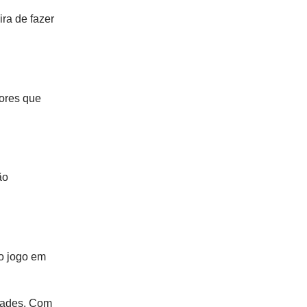
ra de fazer
dores que
ão
o jogo em
idades. Com