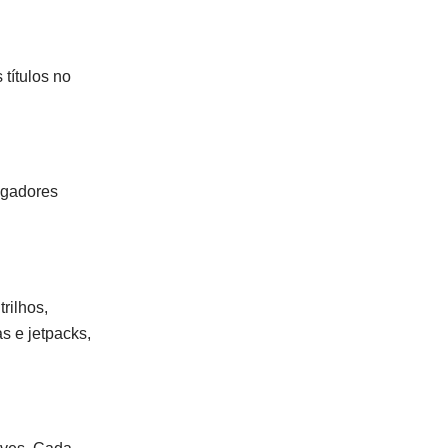
títulos no
ogadores
rilhos,
s e jetpacks,