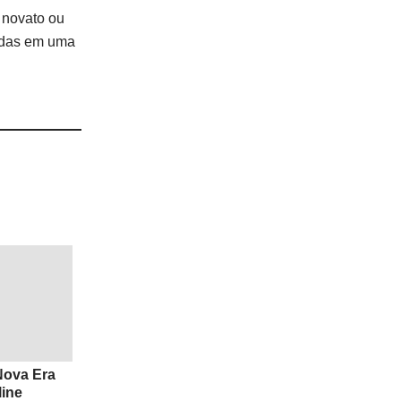
 novato ou
oedas em uma
 Nova Era
ine