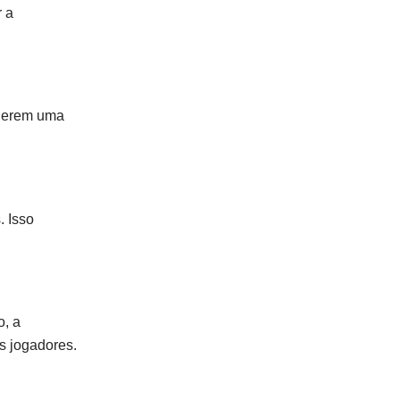
r a
querem uma
. Isso
o, a
s jogadores.